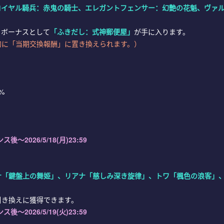
ロイヤル騎兵：赤鬼の騎士、エレガントフェンサー：幻艶の花魁、ヴァ
、ボーナスとして
「ふきだし：式神郵便屋」
が手に入ります。
的に「当期交換報酬」に置き換えられます。）
%
ス後～2026/5/18(月)23:59
ナ「鍵盤上の舞姫」、リアナ「慈しみ深き旋律」、トワ「楓色の浪客」
。
引き換えに獲得できます。
ス後～2026/5/19(火)23:59