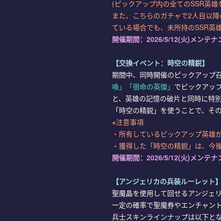
(ピックアップ内の全てのSSR英
また、こちらのガチャで2人目以降
ている場合でも、未所持のSSR英
開催期間：
2026/5/12(火)メンテナン
【交換イベント：時空の精鋭】
期間中、同時開催のピックアップ
喚
」「宿命の英傑」
でピックアップ
と、英雄の記憶の破片と同時に特
「時空の精鋭」を使うことで、その
※注意事項
・所有しているピックアップ英雄
・獲得した「時空の精鋭」は、今
開催期間：
2026/5/12(火)メンテナン
【アンジェリカの兵装ルーレット
聖魔晶を使用して回せるアンジェ
一定の確率で聖魔券やエンチャント
兵士スキンラインナップは以下と