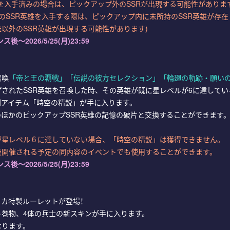
雄を入手済みの場合は、ピックアップ外のSSRが出現する可能性がありま
のSSR英雄を入手する際は、ピックアップ内に未所持のSSR英雄が存在
雄以外のSSR英雄が出現する可能性があります)
ス後～2026/5/25(月)23:59
召喚
「帝と王の覇戦」「伝説の彼方セレクション」「輪廻の軌跡
・願い
されたSSR英雄を召喚した時、その英雄が既に星レベルが6に達してい
別アイテム「時空の精鋭」が手に入ります。
ほかのピックアップSSR英雄の記憶の破片と交換することができます
が星レベル６に達していない場合、「時空の精鋭」は獲得できません。
後開催される予定の同内容のイベントでも使用することができます。
ス後～2026/5/25(月)23:59
】
リカ特製ルーレットが登場！
巻物、4体の兵士の新スキンが手に入ります。
なります。