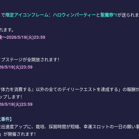
とで
限定アイコンフレーム：ハロウィンパーティー
と
聖魔券*1
が送られま
れます。
026/5/19(火)23:59
イプステージが全開放されます！
26/5/19(火)23:59
で体力を消費する』以外の全てのデイリークエストを達成する」の報酬
アップします！
26/5/19(火)23:59
大事件】
産出速度アップに、栽培、採掘時間が短縮、幸運スロットの一日の願い
」が開催されます！