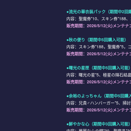
●
流光の華衣装パック
（期間中2回
内容：聖魔券*10、スキン券*188、コ
販売期間：
2026/5/12(火)メンテ
●
秋の便り
（期間中5回購入可能）
内容：スキン券*188，聖魔券*5，コイ
販売期間：
2026/5/12(火)メンテ
●
曙光の星匣
（期間中5回購入可能
内容：曙光の星*5、極星の隕石結晶・
販売期間：
2026/5/12(火)メンテ
●
余裕のよっちゃん
（期間中5回購
内容：兄貴♂ハンバーガー*5、掃討
販売期間：
2026/5/12(火)メンテ
●
鮮やかな心
（期間中3回購入可能
内容：華麗な心の鍵*30、聖魔晶*300