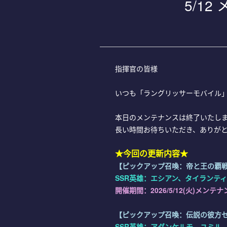
5/1
指揮官の皆様
いつも「ラングリッサーモバイル
本日のメンテナンスは終了いたし
長い時間お待ちいただき、ありが
★今回の更新内容★
【
ピックアップ召喚
：
帝
と
王
の覇
SSR英雄：エシアン、タイランテ
開催期間：2026/5/12(火)メンテナンス
【ピックアップ召喚：伝説の彼方
SSR英雄：アダンケルモ、ユミル