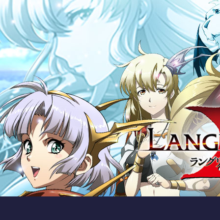
http://local_tomcat_cms/langrisserNotice/5181.jhtml