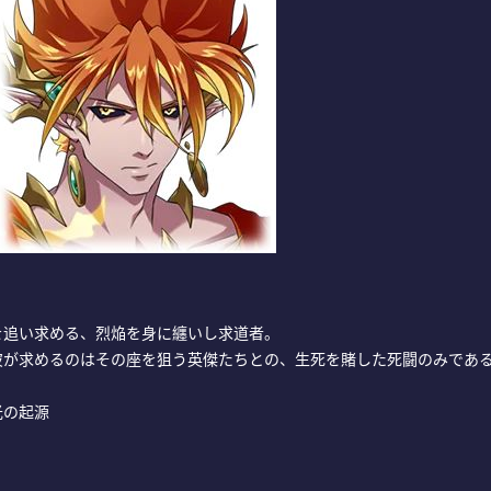
を追い求める、烈焔を身に纏いし求道者。
彼が求めるのはその座を狙う英傑たちとの、生死を賭した死闘のみであ
光の起源