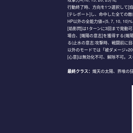
行動終了時、方向を1つ選択して[
[テレポート]し、命中した全ての敵
HP以外の全能力値+(5, 7, 10, 10
[焰影閃]は1ターンに3回まで発動
場合、[熾陽の意志]を獲得する(熾
る(止水の意志:攻撃時、戦闘前に目
以外のモードでは「被ダメージ+20%
[心意]は無効化不可、解除不可。
最終クラス：
熾天の太陽、界喰の