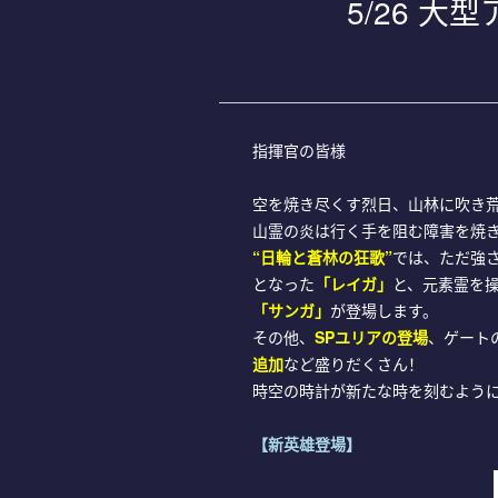
5/26 
指揮官の皆様
空を焼き尽くす烈日、山林に吹き
山霊の炎は行く手を阻む障害を焼
“
日輪と蒼林の狂歌
”
では、ただ強
となった
「レイガ」
と、元素霊を
「サンガ」
が登場します。
その他、
SPユリアの登場
、ゲート
追加
など盛りだくさん！
時空の時計が新たな時を刻むよう
【新英雄登場】