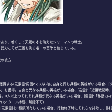
であり、若くして天賦の才を備えたシャーマンの戦士。
、武力こそが正義を測る唯一の基準と信じている。
説の彼方
%。
獲得する(元素霊:周囲2マス以内に自身と同じ兵種の英雄がいる場合、[
5, 15)%」を獲得。自身と異なる兵種の英雄がいる場合、[岩霊]:「近接戦闘時
)%」を獲得。3人以上のそれぞれ兵種が異なる英雄がいる場合、[雷霊]:「移動力+(1
はいずれも1ターン持続、解除不可)
元素霊]を3種類所有している場合、行動終了時にそれらを排除し、[降霊