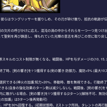
。彼らはラングリッサーを握りしめ、その刃が砕け散り、抵抗の軌跡が
剣の欠片の呼びかけに応え、混沌の渦の中からそれらを一つ一つ見つけ
して聖剣を再び鋳造し、埋もれていた光輝の意志を再びこの世に取り戻
)%。携帯スキルのコスト制限が無くなる。戦闘後、HPを与ダメージの(10, 15, 2
了時、[剣の響き]を1つ獲得する(剣の響き:防御力、魔防+5% (最大10
選択できる(神火の加護:知力+20%、移動時、敵を無視できる。行動終了
できる(自身の強化効果のターン数は減少しない)。戦闘後、[剣の響き]を
に敵がいる場合、[剣の響き]を1つ獲得する(2ターン)(解除不可、無効
神火の加護」は3ターン後再発動可)
、HPを30%回復する。(初期状態時、2ストック所持。タレントの再行