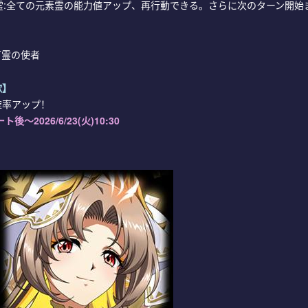
降霊:全ての元素霊の能力値アップ、再行動できる。さらに次のターン開始
万霊の使者
歌
】
確率アップ！
ート後～2026
/6/23(火)10:30