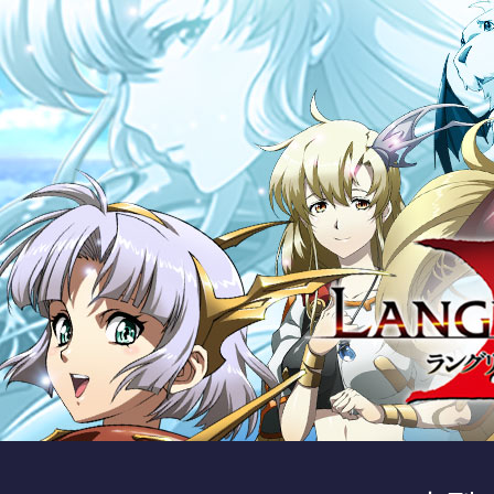
http://local_tomcat_cms/langrisserNotice/5187.jhtml