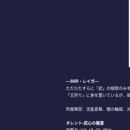
---SSR・レイガ---
ただひたすらに「武」の極致のみ
「王狩り」に身を置いているが、
所属陣営：流星直撃、闇の輪廻、
タレント-武心の極意
攻撃力+(10, 15, 20, 25)%。