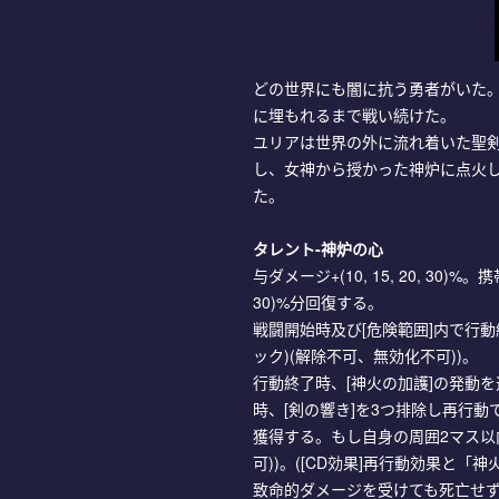
どの世界にも闇に抗う勇者がいた
に埋もれるまで戦い続けた。
ユリアは世界の外に流れ着いた聖
し、女神から授かった神炉に点火
た。
タレント-神炉の心
与ダメージ+(10, 15, 20, 30
30)%分回復する。
戦闘開始時及び[危険範囲]内で行動終
ック)(解除不可、無効化不可))。
行動終了時、[神火の加護]の発動を
時、[剣の響き]を3つ排除し再行動
獲得する。もし自身の周囲2マス以内
可))。([CD効果]再行動効果と「
致命的ダメージを受けても死亡せず