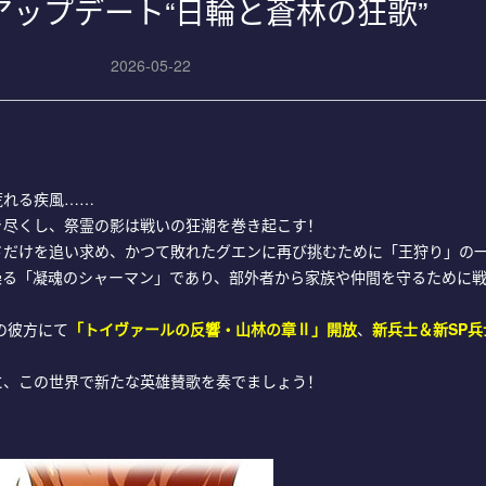
大型アップデート“日輪と蒼林の狂歌”
2026-05-22
荒れる疾風……
き尽くし、祭霊の影は戦いの狂潮を巻き起こす！
さだけを追い求め、かつて敗れたグエンに再び挑むために「王狩り」の
操る「凝魂のシャーマン」であり、部外者から家族や仲間を守るために
の彼方にて
「トイヴァールの反響・山林の章Ⅱ」開放
、
新兵士＆新SP兵
に、この世界で新たな英雄賛歌を奏でましょう！