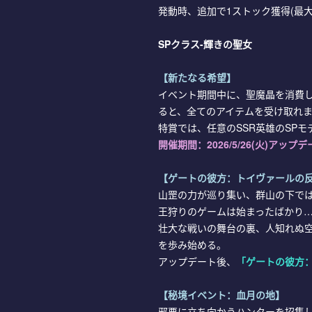
発動時、追加で1ストック獲得(最大
SPクラス-輝きの聖女
【新たなる希望】
イベント期間中に、聖魔晶を消費し
ると、全てのアイテムを受け取れ
特賞では、任意のSSR英雄のSP
開催期間：
2026/5/26(火)アップデー
【ゲートの彼方：トイヴァールの反
山罡の力が巡り集い、群山の下で
王狩りのゲームは始まったばかり
壮大な戦いの舞台の裏、人知れぬ
を歩み始める。
アップデート後、
「ゲートの彼方
【秘境イベント：血月の地】
邪悪に立ち向かうハンターを招集