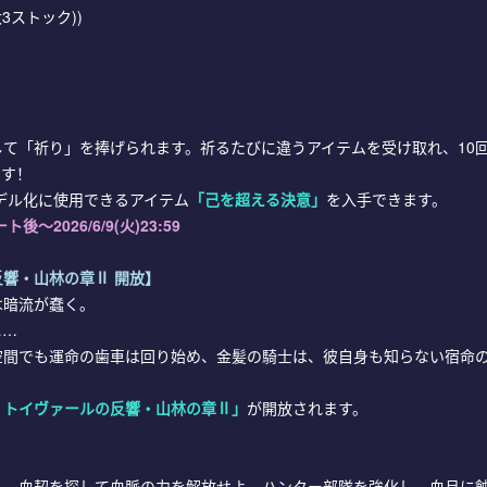
3ストック))
て「祈り」を捧げられます。祈るたびに違うアイテムを受け取れ、10
ます！
モデル化に使用できるアイテム
「己を超える決意」
を入手できます。
ト後～2026/6/9(火)23:59
響・山林の章Ⅱ 開放】
は暗流が蠢く。
……
空間でも運命の歯車は回り始め、金髪の騎士は、彼自身も知らない宿命
：トイヴァールの反響・山林の章Ⅱ
」
が開放されます。
し、血契を探して血脈の力を解放せよ。ハンター部隊を強化し、血月に