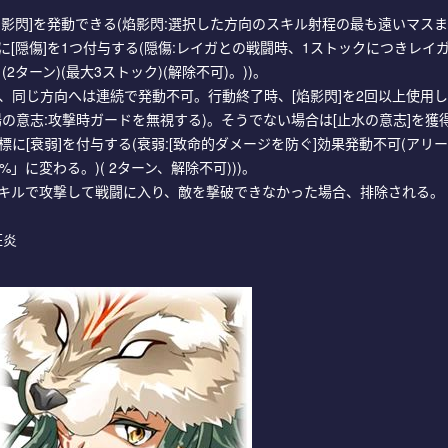
焰影閃]を発動できる(焰影閃:選択した方向のスキル射程の最も遠いマス
に[隠傷]を1つ付与する(隠傷:レイガとの戦闘時、1ストックにつきレイ
)% (2ターン)(最大3ストック)(解除不可)。))。
可、同じ方向へは連続で発動不可。行動終了時、[焰影閃]を2回以上使用
陽の意志:攻撃時ガードを無視する)。そうでない場合は[止水の意志]を獲
標に[衰弱]を付与する(衰弱:[致命的ダメージを防ぐ]効果発動不可(アリ
」に変わる。)( 2ターン、解除不可)))。
スキルで攻撃して戦闘に入り、敵を撃破できなかった場合、排除される。
狂炎